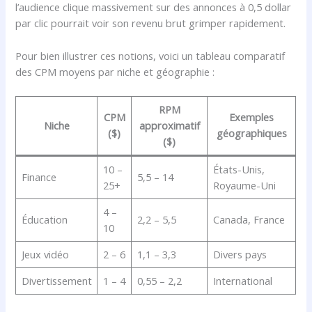
l’audience clique massivement sur des annonces à 0,5 dollar
par clic pourrait voir son revenu brut grimper rapidement.
Pour bien illustrer ces notions, voici un tableau comparatif
des CPM moyens par niche et géographie :
RPM
CPM
Exemples
Niche
approximatif
($)
géographiques
($)
10 –
États-Unis,
Finance
5,5 – 14
25+
Royaume-Uni
4 –
Éducation
2,2 – 5,5
Canada, France
10
Jeux vidéo
2 – 6
1,1 – 3,3
Divers pays
Divertissement
1 – 4
0,55 – 2,2
International